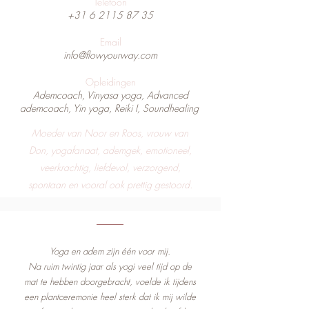
Telefoon
+31 6 2115 87 35
Email
info@flowyourway.com
Opleidingen
Ademcoach, Vinyasa yoga, Advanced
ademcoach, Yin yoga, Reiki I, Soundhealing
Moeder van Noor en Roos, vrouw van
Don, yogafanaat, ademgek, emotioneel,
veerkrachtig, liefdevol, verzorgend,
spontaan en vooral ook prettig gestoord.
Yoga en adem zijn één voor mij.
Na ruim twintig jaar als yogi veel tijd op de
mat te hebben doorgebracht, voelde ik tijdens
een plantceremonie heel sterk dat ik mij wilde