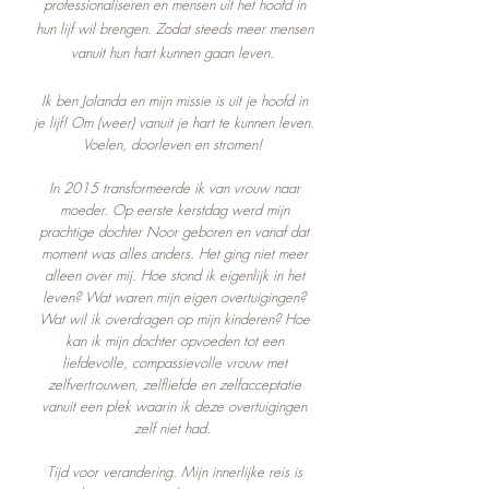
professionaliseren en mensen uit het hoofd in
hun lijf wil brengen. Zodat steeds meer mensen
vanuit hun hart kunnen gaan leven.
Ik ben Jolanda en mijn missie is uit je hoofd in
je lijf! Om (weer) vanuit je hart te kunnen leven.
Voelen, doorleven en stromen!
In 2015 transformeerde ik van vrouw naar
moeder. Op eerste kerstdag werd mijn
prachtige dochter Noor geboren en vanaf dat
moment was alles anders. Het ging niet meer
alleen over mij. Hoe stond ik eigenlijk in het
leven? Wat waren mijn eigen overtuigingen?
Wat wil ik overdragen op mijn kinderen? Hoe
kan ik mijn dochter opvoeden tot een
liefdevolle, compassievolle vrouw met
zelfvertrouwen, zelfliefde en zelfacceptatie
vanuit een plek waarin ik deze overtuigingen
zelf niet had.
Tijd voor verandering. Mijn innerlijke reis is