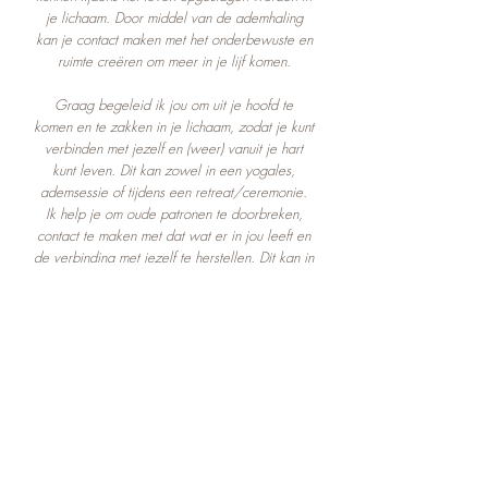
je lichaam. Door middel van de ademhaling
kan je contact maken met het onderbewuste en
ruimte creëren om meer in je lijf komen.
Graag begeleid ik jou om uit je hoofd te
komen en te zakken in je lichaam, zodat je kunt
verbinden met jezelf en (weer) vanuit je hart
kunt leven. Dit kan zowel in een yogales,
ademsessie of tijdens een retreat/ceremonie.
Ik help je om oude patronen te doorbreken,
contact te maken met dat wat er in jou leeft en
de verbinding met jezelf te herstellen. Dit kan in
een groepssessie of in een 1-op-1 sessie.
Indien jij nog zoekende bent naar de juiste
eerste stap kun je ook contact met mij opnemen
zodat we samen kunnen kijken wat voor jou,
als uniek mens, het beste past.