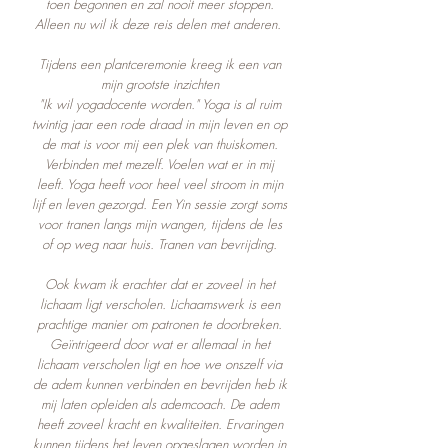
toen begonnen en zal nooit meer stoppen.
Alleen nu wil ik deze reis delen met anderen.
Tijdens een plantceremonie kreeg ik een van
mijn grootste inzichten
"Ik wil yogadocente worden." Yoga is al ruim
twintig jaar een rode draad in mijn leven en op
de mat is voor mij een plek van thuiskomen.
Verbinden met mezelf. Voelen wat er in mij
leeft. Yoga heeft voor heel veel stroom in mijn
lijf en leven gezorgd. Een Yin sessie zorgt soms
voor tranen langs mijn wangen, tijdens de les
of op weg naar huis. Tranen van bevrijding.
Ook kwam ik erachter dat er zoveel in het
lichaam ligt verscholen. Lichaamswerk is een
prachtige manier om patronen te doorbreken.
Geïntrigeerd door wat er allemaal in het
lichaam verscholen ligt en hoe we onszelf via
de adem kunnen verbinden en bevrijden heb ik
mij laten opleiden als ademcoach. De adem
heeft zoveel kracht en kwaliteiten. Ervaringen
kunnen tijdens het leven opgeslagen worden in