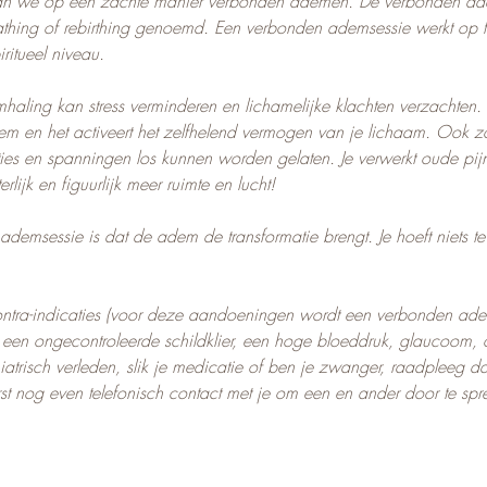
aan we op een zachte manier verbonden ademen. De verbonden ad
eathing of rebirthing genoemd. Een verbonden ademsessie werkt op f
ritueel niveau.
aling kan stress verminderen en lichamelijke klachten verzachten. 
em en het activeert het zelfhelend vermogen van je lichaam. Ook z
ties en spanningen los kunnen worden gelaten. Je verwerkt oude pij
tterlijk en figuurlijk meer ruimte en lucht!
demsessie is dat de adem de transformatie brengt. Je hoeft niets 
contra-indicaties (voor deze aandoeningen wordt een verbonden ade
, een ongecontroleerde schildklier, een hoge bloeddruk, glaucoom, 
iatrisch verleden, slik je medicatie of ben je zwanger, raadpleeg dan
st nog even telefonisch contact met je om een en ander door te spr