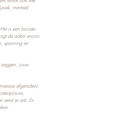
em wordt ook wel
ysiek, mentaal,
Het is een booster
orgt de adem ervoor
n, spanning en
te zeggen, jouw
msessie afgeraden):
osteoporose,
 eerst je arts. En
eken.