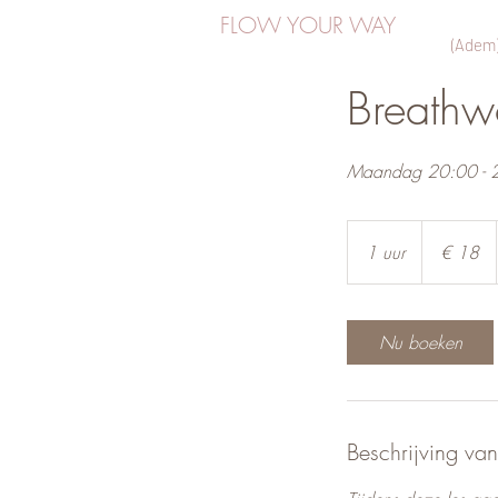
FLOW YOUR WAY
(Adem)
Breathw
Maandag 20:00 - 21:0
18
euro
1 uur
1
€ 18
u
u
Nu boeken
Beschrijving van