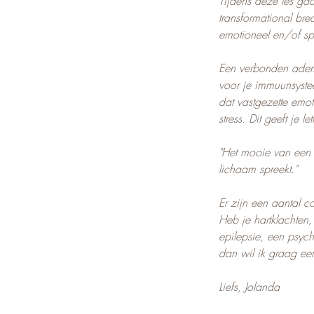
Tijdens deze les g
transformational br
emotioneel en/of spi
Een verbonden ademh
voor je immuunsyste
dat vastgezette emo
stress. Dit geeft je le
"Het mooie van een a
lichaam spreekt."
Er zijn een aantal 
Heb je hartklachten
epilepsie, een psych
dan wil ik graag eer
Liefs, Jolanda