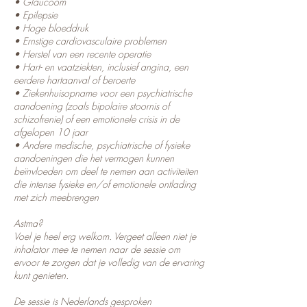
• Glaucoom
• Epilepsie
• Hoge bloeddruk
• Ernstige cardiovasculaire problemen
• Herstel van een recente operatie
• Hart- en vaatziekten, inclusief angina, een
eerdere hartaanval of beroerte
• Ziekenhuisopname voor een psychiatrische
aandoening (zoals bipolaire stoornis of
schizofrenie) of een emotionele crisis in de
afgelopen 10 jaar
• Andere medische, psychiatrische of fysieke
aandoeningen die het vermogen kunnen
beïnvloeden om deel te nemen aan activiteiten
die intense fysieke en/of emotionele ontlading
met zich meebrengen
Astma?
Voel je heel erg welkom. Vergeet alleen niet je
inhalator mee te nemen naar de sessie om
ervoor te zorgen dat je volledig van de ervaring
kunt genieten.
De sessie is Nederlands gesproken