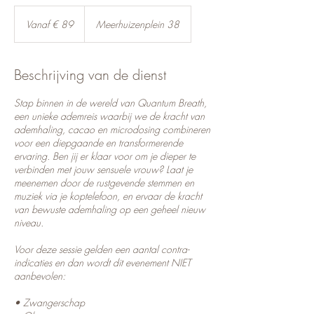
Vanaf
89
Vanaf € 89
Meerhuizenplein 38
euro
Beschrijving van de dienst
Stap binnen in de wereld van Quantum Breath,
een unieke ademreis waarbij we de kracht van
ademhaling, cacao en microdosing combineren
voor een diepgaande en transformerende
ervaring. Ben jij er klaar voor om je dieper te
verbinden met jouw sensuele vrouw? Laat je
meenemen door de rustgevende stemmen en
muziek via je koptelefoon, en ervaar de kracht
van bewuste ademhaling op een geheel nieuw
niveau.
Voor deze sessie gelden een aantal contra-
indicaties en dan wordt dit evenement NIET
aanbevolen:
• Zwangerschap